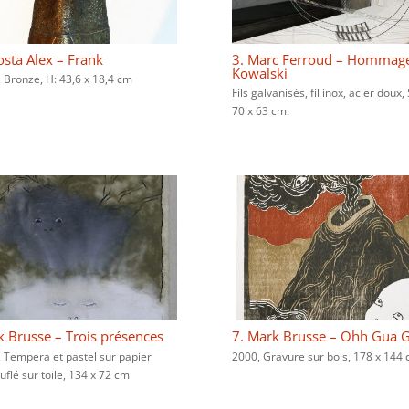
osta Alex – Frank
3. Marc Ferroud – Hommage
Kowalski
 Bronze, H: 43,6 x 18,4 cm
Fils galvanisés, fil inox, acier doux,
70 x 63 cm.
 Brusse – Trois présences
7. Mark Brusse – Ohh Gua 
 Tempera et pastel sur papier
2000, Gravure sur bois, 178 x 144
flé sur toile, 134 x 72 cm