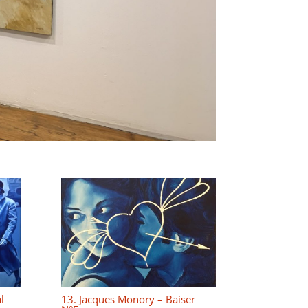
l
13. Jacques Monory – Baiser