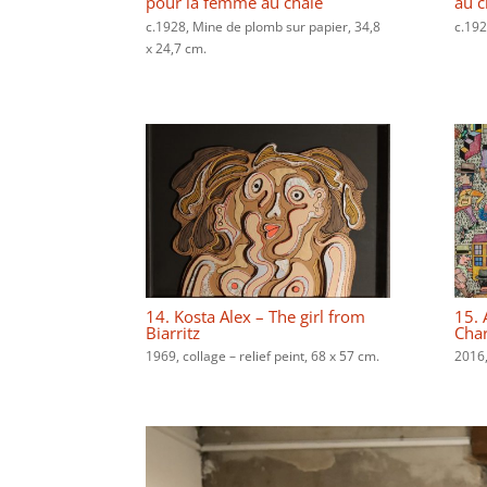
pour la femme au châle
au c
c.1928, Mine de plomb sur papier, 34,8
c.192
x 24,7 cm.
14. Kosta Alex – The girl from
15. 
Biarritz
Cha
1969, collage – relief peint, 68 x 57 cm.
2016,