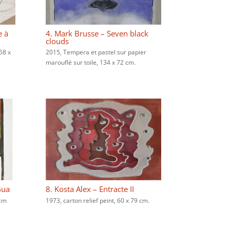
 à
4. Mark Brusse – Seven black
clouds
 58 x
2015, Tempera et pastel sur papier
marouflé sur toile, 134 x 72 cm.
Gua
8. Kosta Alex – Entracte II
 cm
1973, carton relief peint, 60 x 79 cm.