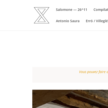
Salomone — 26^11
Compila
Antonio Saura
Erró / Villeglé
Vous pouvez faire d